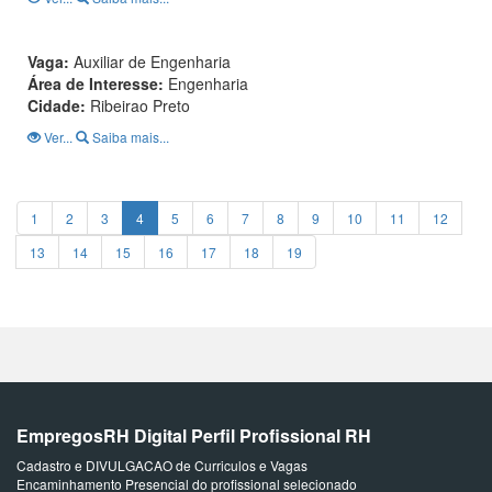
Vaga:
Auxiliar de Engenharia
Área de Interesse:
Engenharia
Cidade:
Ribeirao Preto
Ver...
Saiba mais...
1
2
3
4
5
6
7
8
9
10
11
12
13
14
15
16
17
18
19
EmpregosRH Digital Perfil Profissional RH
Cadastro e DIVULGACAO de Curriculos e Vagas
Encaminhamento Presencial do profissional selecionado